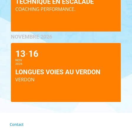
TECHNIQUE EN ESCALADE
COACHING PERFORMANCE.
NOVEMBRE 2026
13
16
NOV
2026
LONGUES VOIES AU VERDON
VERDON
Contact