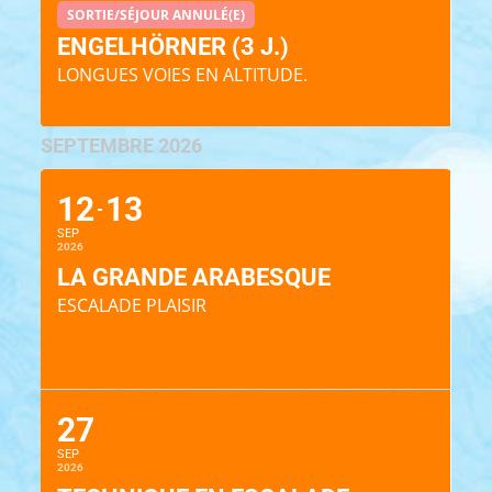
SORTIE/SÉJOUR ANNULÉ(E)
ENGELHÖRNER (3 J.)
LONGUES VOIES EN ALTITUDE.
SEPTEMBRE 2026
12
13
SEP
2026
LA GRANDE ARABESQUE
ESCALADE PLAISIR
27
SEP
2026