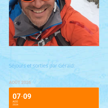
Séjours et sorties par Gérald:
AOÛT 2026
07
09
AOÛ
2026